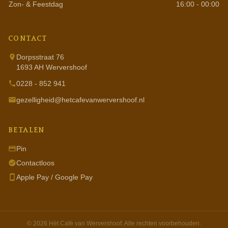
Zon- & Feestdag
16:00 - 00:00
CONTACT
Dorpsstraat 76
1693 AH Wervershoof
0228 - 852 941
gezelligheid@hetcafevanwervershoof.nl
BETALEN
Pin
Contactloos
Apple Pay / Google Pay
© 2026 Hèt Café van Wervershoof. Alle rechten voorbehouden.