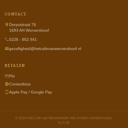
CONTACT
Dorpsstraat 76
1693 AH Wervershoof
0228 - 852 941
gezelligheid@hetcafevanwervershoof.nl
BETALEN
Pin
Contactloos
Apple Pay / Google Pay
© 2026 Hèt Café van Wervershoof. Alle rechten voorbehouden.
v1.0.38